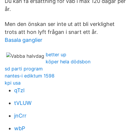
Du kan få ersättning för vab i max 120 dagar per
år.
Men den önskan ser inte ut att bli verklighet
trots att hon lyft frågan i snart ett år.
Basala ganglier
better up
köper hela dödsbon
sd parti program
nantes-i ediktum 1598
kpi usa
qTzl
tVLUW
jnCrr
wbP