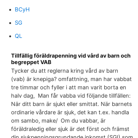
BCyH
SG
QL
Tillfällig föräldrapenning vid vård av barn och
begreppet VAB
Tycker du att reglerna kring vård av barn
(vab) är knepiga? omfattning, man har vabbat
tre timmar och fyller i att man varit borta en
halv dag, Man får vabba vid följande tillfällen:
När ditt barn är sjukt eller smittat. När barnets
ordinarie vårdare är sjuk, det kan t.ex. handla
om sambo, make/ Om du vabbar, är
föräldraledig eller sjuk är det först och främst
din sjukpenningsgrundande inkomst (SGI) som