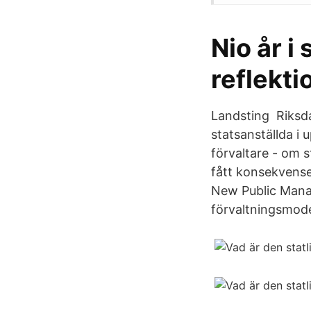
Nio år i
reflekti
Landsting Riksdag
statsanställda i
förvaltare - om s
fått konsekvense
New Public Manag
förvaltningsmode