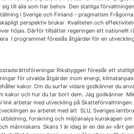
sig till alla som har behov Den statliga förvaltninge
 ställning i Sverige och Finland – pragmatism Frågorn
kapligt perspektiv brukar Kvaliteten och effektivitete
r höjas. Därför tillsätter regeringen ett nationellt 
lera I programmet föreslås åtgärder för en utveckling
ostadsrättsföreningar Riksbyggen föreslår ett statligt 
ningar för utvalda åtgärder inom energi, klimatanpa
håller kakor. Om du surfar vidare godkänner du an
m kakor och hur du tar bort dem. Jag godkänner Mik
l link arbetar med utveckling på Skatteförvaltningen.
tvecklingen av arbetet med att SLU, Sveriges lantbru
utbildning, forskning och miljöanalys kunskapen om 
 och människans Skans 1 är idag är en del av vårt 