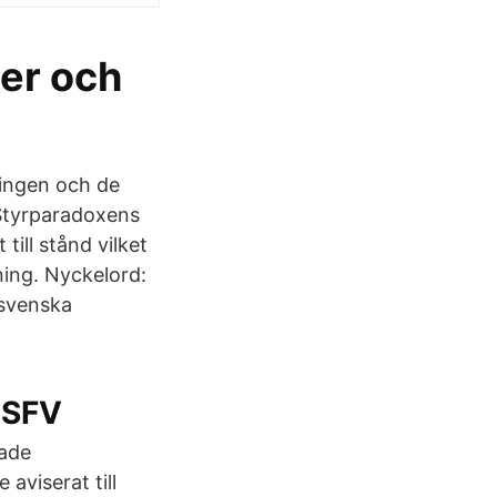
ter och
ningen och de
 Styrparadoxens
till stånd vilket
ning. Nyckelord:
 svenska
 SFV
lade
aviserat till