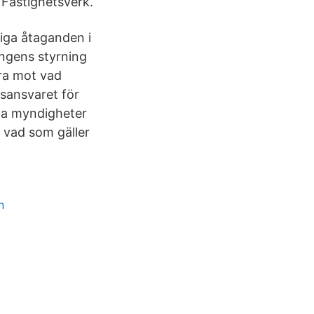
 Fastighetsverk.
iga åtaganden i
ingens styrning
nra mot vad
sansvaret för
iga myndigheter
 vad som gäller
n