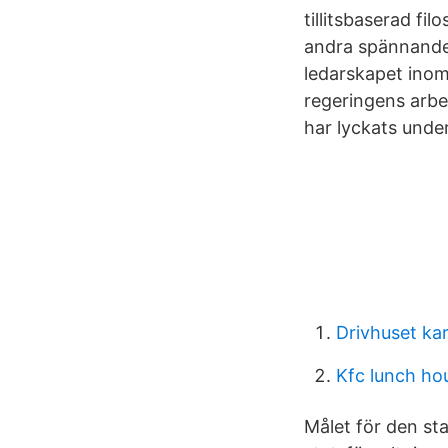
tillitsbaserad fi
andra spännande
ledarskapet inom 
regeringens arbet
har lyckats unde
Drivhuset kar
Kfc lunch ho
Målet för den st