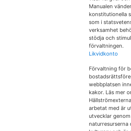
Manualen vänder 
konstitutionella
som i statsvetens
verksamhet behöve
stödja och stimu
förvaltningen.
Likvidkonto
Förvaltning för b
bostadsrättsföre
webbplatsen inne
kakor. Läs mer o
Hällströmexterna
arbetat med är u
utvecklar genom 
naturresurserna