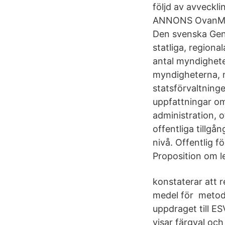
följd av avveckli
ANNONS OvanMeny
Den svenska Gen
statliga, regiona
antal myndighete
myndigheterna, m
statsförvaltning
uppfattningar om 
administration, o
offentliga tillgå
nivå. Offentlig 
Proposition om le
konstaterar att r
medel för metoder
uppdraget till ES
visar färgval och