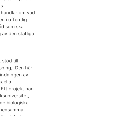
ns
a handlar om vad
n i offentlig
råd som ska
 av den statliga
stöd till
ssning, Den här
vändningen av
ael af
 Ett projekt han
ksuniversitet,
de biologiska
gemensamma