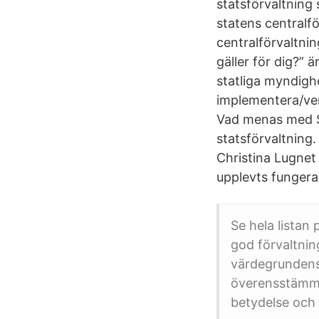
statsförvaltning 
statens centralfö
centralförvaltnin
gäller för dig?” 
statliga myndigh
implementera/verk
Vad menas med St
statsförvaltning.
Christina Lugnet 
upplevts fungera
Se hela listan
god förvaltning
värdegrundens 
överensstämmel
betydelse och 