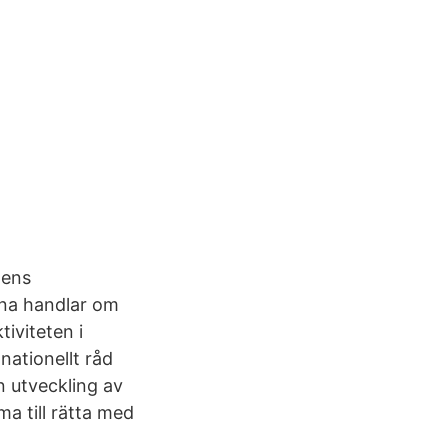
gens
rna handlar om
iviteten i
nationellt råd
n utveckling av
ma till rätta med