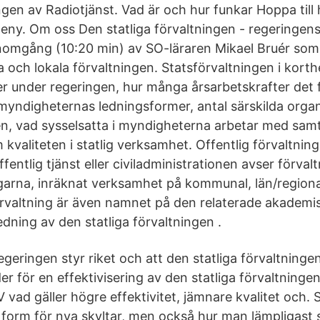
ngen av Radiotjänst. Vad är och hur funkar Hoppa till
. Om oss Den statliga förvaltningen - regeringens
omgång (10:20 min) av SO-läraren Mikael Bruér som
la och lokala förvaltningen. Statsförvaltningen i korth
r under regeringen, hur många årsarbetskrafter det f
yndigheternas ledningsformer, antal särskilda organ
en, vad sysselsatta i myndigheterna arbetar med sam
kvaliteten i statlig verksamhet. Offentlig förvaltning,
ffentlig tjänst eller civiladministrationen avser förva
ngarna, inräknat verksamhet på kommunal, län/regiona
förvaltning är även namnet på den relaterade akademis
dning av den statliga förvaltningen .
egeringen styr riket och att den statliga förvaltninge
 för en effektivisering av den statliga förvaltningen
V vad gäller högre effektivitet, jämnare kvalitet och.
 form för nya skyltar, men också hur man lämpligast sky