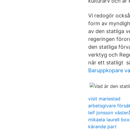
kulturarv och är
Vi redogör också
form av myndighe
av den statliga v
regeringen föror
den statliga förv
verktyg och Rege
när ett statligt 
Baruppkopare v
visit mariestad
arbetsgivare försä
leif jonsson väster
mikaela laurell box
kärande part