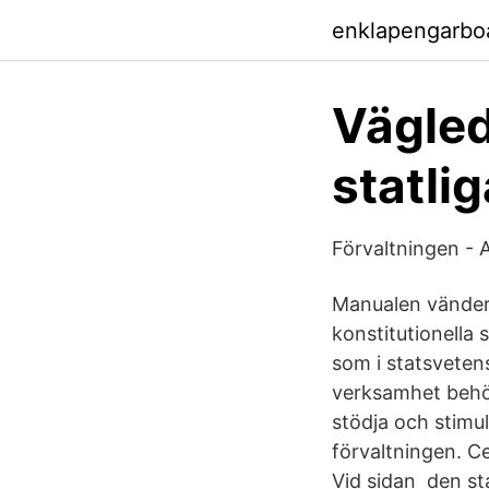
enklapengarbo
Vägled
statlig
Förvaltningen -
Manualen vänder 
konstitutionella
som i statsvetens
verksamhet behöve
stödja och stimu
förvaltningen. C
Vid sidan den st