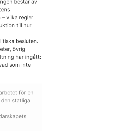
ningen består av
atens
– vilka regler
ktion till hur
itiska besluten.
ter, övrig
ltning har ingått:
 vad som inte
arbetet för en
 den statliga
edarskapets