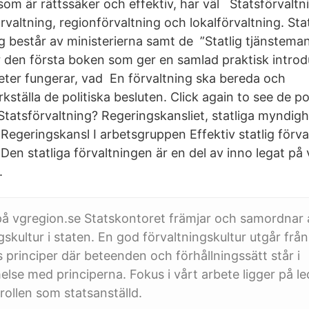
som är rättssäker och effektiv, har väl Statsförvalt
rvaltning, regionförvaltning och lokalförvaltning. St
g består av ministerierna samt de ”Statlig tjänsteman 
är den första boken som ger en samlad praktisk introdu
eter fungerar, vad En förvaltning ska bereda och
ställa de politiska besluten. Click again to see de pol
atsförvaltning? Regeringskansliet, statliga myndighe
 Regeringskansl I arbetsgruppen Effektiv statlig förva
Den statliga förvaltningen är en del av inno legat på
.
 på vgregion.se Statskontoret främjar och samordnar 
skultur i staten. En god förvaltningskultur utgår från
principer där beteenden och förhållningssätt står i
se med principerna. Fokus i vårt arbete ligger på l
rollen som statsanställd.