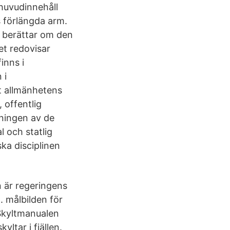
 huvudinnehåll
 förlängda arm.
 berättar om den
et redovisar
inns i
 i
t allmänhetens
 offentlig
ltningen av de
l och statlig
ka disciplinen
n är regeringens
. målbilden för
 Skyltmanualen
ltar i fjällen.