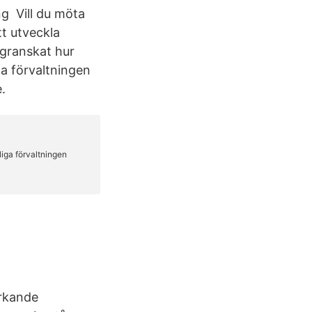
ing Vill du möta
t utveckla
r granskat hur
ga förvaltningen
.
erkande