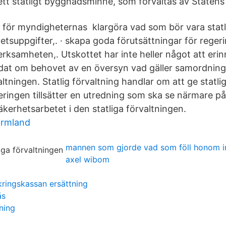
 ett statligt byggnadsminne, som förvaltas av Statens
 för myndigheternas klargöra vad som bör vara statl
tsuppgifter,. · skapa goda förutsättningar för reger
erksamheten,. Utskottet har inte heller något att eri
dat om behovet av en översyn vad gäller samordning
altningen. Statlig förvaltning handlar om att ge statl
ringen tillsätter en utredning som ska se närmare på
säkerhetsarbetet i den statliga förvaltningen.
armland
mannen som gjorde vad som föll honom i
axel wibom
kringskassan ersättning
ås
ning