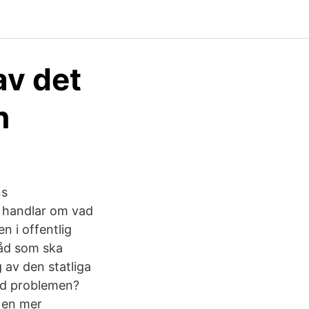
av det
n
ns
a handlar om vad
n i offentlig
råd som ska
 av den statliga
med problemen?
d en mer