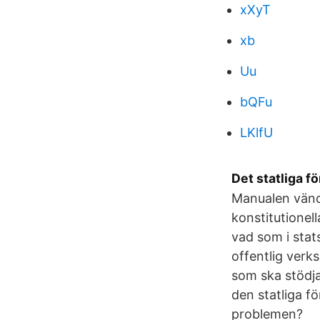
xXyT
xb
Uu
bQFu
LKlfU
Det statliga f
Manualen vände
konstitutionel
vad som i stat
offentlig verks
som ska stödja
den statliga f
problemen?