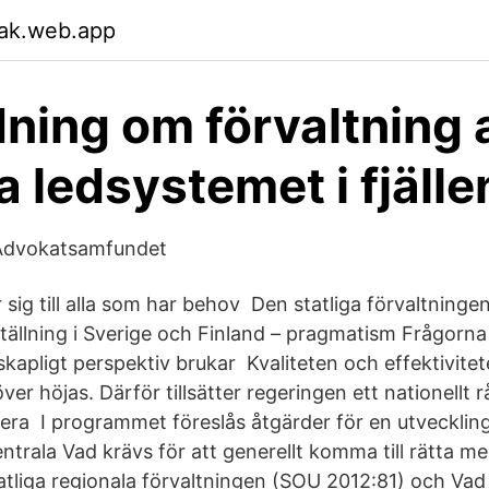
ak.web.app
ning om förvaltning 
a ledsystemet i fjälle
 Advokatsamfundet
sig till alla som har behov Den statliga förvaltninge
 ställning i Sverige och Finland – pragmatism Frågorn
kapligt perspektiv brukar Kvaliteten och effektivitete
r höjas. Därför tillsätter regeringen ett nationellt 
lera I programmet föreslås åtgärder för en utveckling
entrala Vad krävs för att generellt komma till rätta 
atliga regionala förvaltningen (SOU 2012:81) och Va